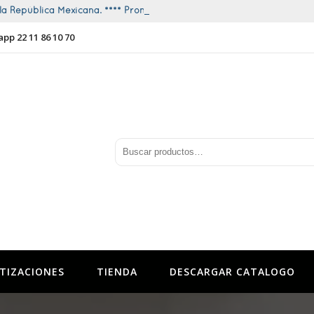
a República Mexicana. **** Promociones todo el año ****
app 22 11 86 10 70
TIZACIONES
TIENDA
DESCARGAR CATALOGO