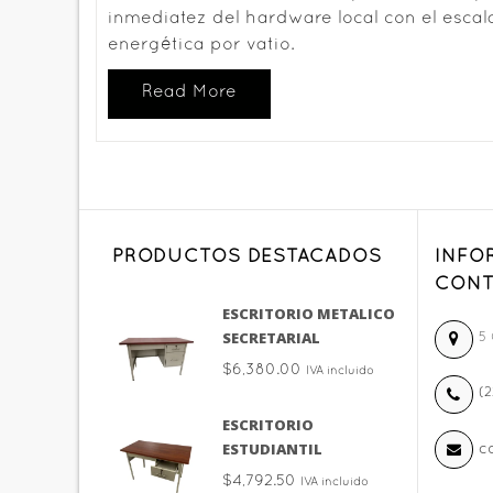
inmediatez del hardware local con el escala
energética por vatio.
Read More
PRODUCTOS DESTACADOS
INFO
CONT
ESCRITORIO METALICO
SECRETARIAL
5 
$
6,380.00
IVA incluido
(2
ESCRITORIO
ESTUDIANTIL
c
$
4,792.50
IVA incluido