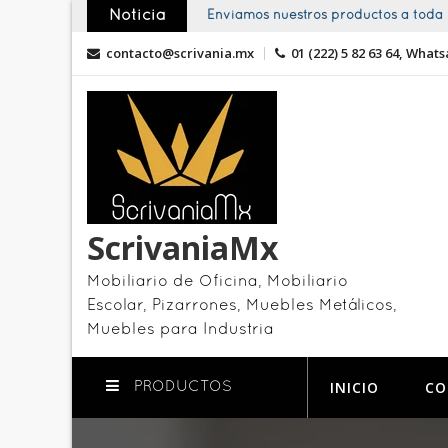
Skip
Noticia
Enviamos nuestros productos a toda l
to
contacto@scrivania.mx
01 (222) 5 82 63 64, Whats
content
ScrivaniaMx
Mobiliario de Oficina, Mobiliario
Escolar, Pizarrones, Muebles Metálicos,
Muebles para Industria
INICIO
CO
PRODUCTOS