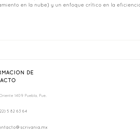
miento en la nube) y un enfoque crítico en la eficienci
RMACION DE
ACTO
Oriente 1409 Puebla, Pue.
22) 5 82 63 64
ontacto@scrivania.mx