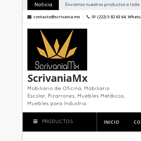
Skip
Noticia
Enviamos nuestros productos a toda l
to
contacto@scrivania.mx
01 (222) 5 82 63 64, Whats
content
ScrivaniaMx
Mobiliario de Oficina, Mobiliario
Escolar, Pizarrones, Muebles Metálicos,
Muebles para Industria
INICIO
CO
PRODUCTOS