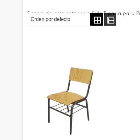
Dentro de esta categoría Silla Binaria para 
de polipropileno hasta triplay