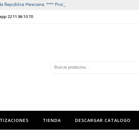
a República Mexicana. **** Promociones todo el año ****
app 22 11 86 10 70
TIZACIONES
TIENDA
DESCARGAR CATALOGO