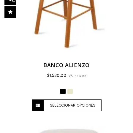
BANCO ALIENZO
$
1,520.00
IVA incluido
Este
SELECCIONAR OPCIONES
producto
tiene
múltiples
variantes.