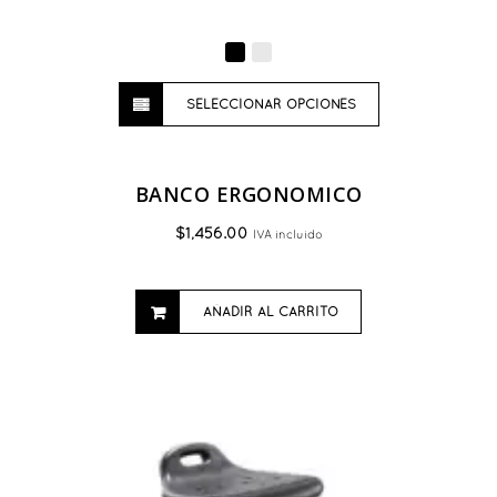
Este
SELECCIONAR OPCIONES
producto
tiene
múltiples
variantes.
BANCO ERGONOMICO
Las
$
1,456.00
IVA incluido
opciones
se
pueden
AÑADIR AL CARRITO
elegir
en
la
página
de
producto