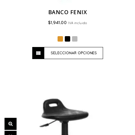
BANCO FENIX
$
1,941.00
IVA incluido
Este
SELECCIONAR OPCIONES
producto
tiene
múltiples
variantes.
Las
opciones
se
pueden
elegir
en
la
página