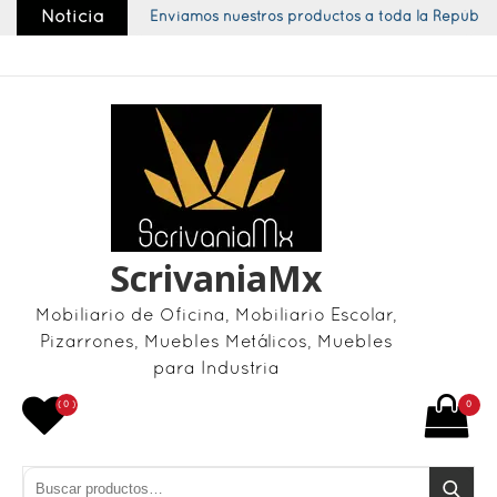
Skip
Noticia
Enviamos nuestros productos a toda la República
to
content
ScrivaniaMx
Mobiliario de Oficina, Mobiliario Escolar,
Pizarrones, Muebles Metálicos, Muebles
para Industria
( 0 )
0
Buscar por:
Buscar