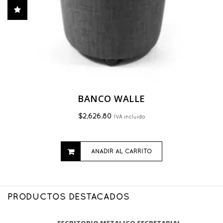
producto
BANCO WALLE
$
2,626.80
IVA incluido
AÑADIR AL CARRITO
PRODUCTOS DESTACADOS
ESCRITORIO METALICO SECRETARIAL