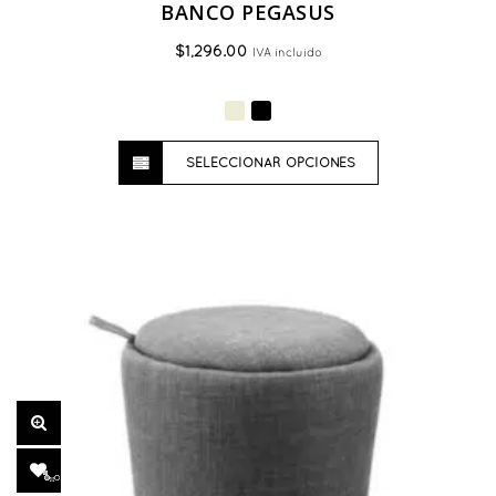
BANCO PEGASUS
$
1,296.00
IVA incluido
Este
SELECCIONAR OPCIONES
producto
tiene
múltiples
variantes.
Las
opciones
se
pueden
elegir
en
la
página
de