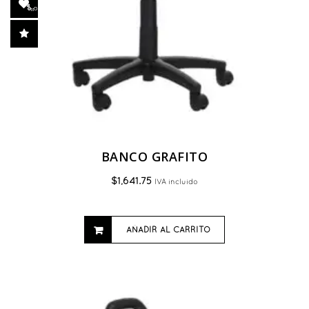
de
producto
BANCO GRAFITO
$
1,641.75
IVA incluido
AÑADIR AL CARRITO