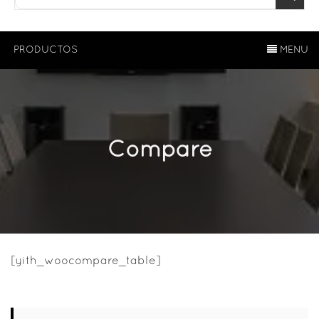
PRODUCTOS
MENU
Compare
[yith_woocompare_table]