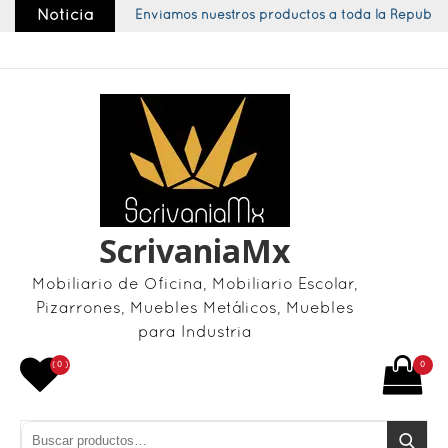
Skip
Noticia
Enviamos nuestros productos a toda la República
to
content
ScrivaniaMx
Mobiliario de Oficina, Mobiliario Escolar,
Pizarrones, Muebles Metálicos, Muebles
para Industria
( 0 )
0
Buscar por:
Buscar