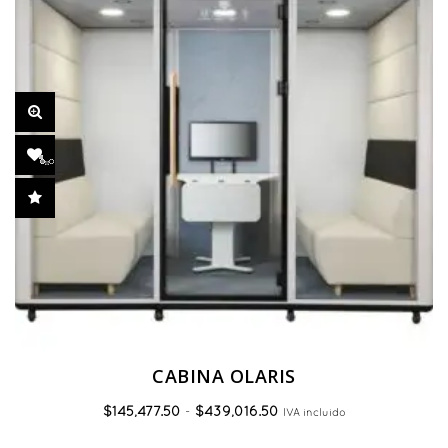
CABINA OLARIS
Rango
$
145,477.50
-
$
439,016.50
IVA incluido
de