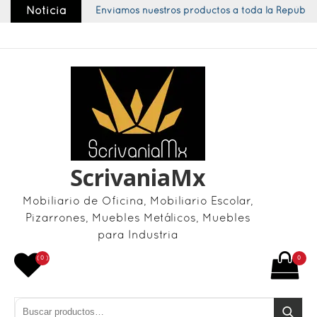
Skip
Noticia
Enviamos nuestros productos a toda la República
to
content
ScrivaniaMx
Mobiliario de Oficina, Mobiliario Escolar,
Pizarrones, Muebles Metálicos, Muebles
para Industria
( 0 )
0
Buscar por:
Buscar