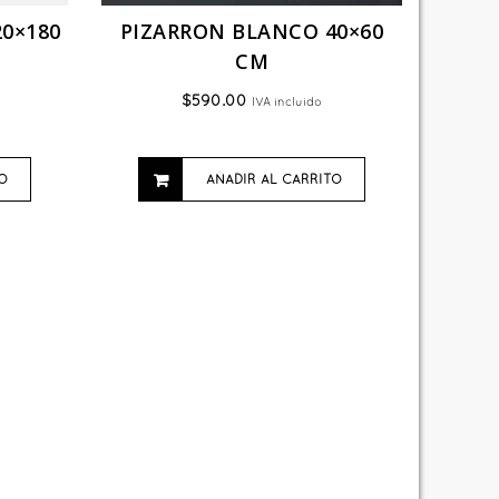
0×180
PIZARRON BLANCO 40×60
CM
$
590.00
IVA incluido
O
AÑADIR AL CARRITO