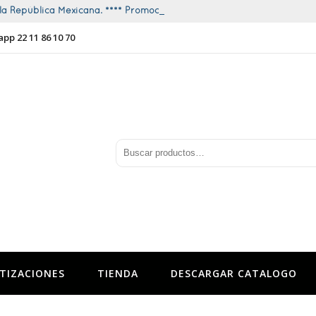
a República Mexicana. **** Promociones todo el año ****
app 22 11 86 10 70
TIZACIONES
TIENDA
DESCARGAR CATALOGO