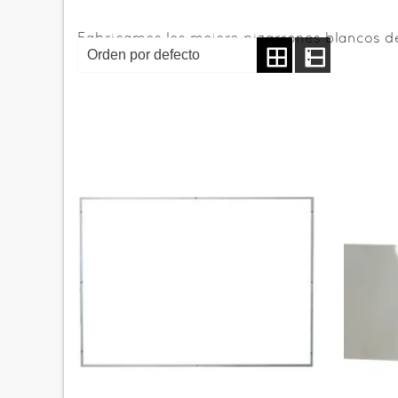
Fabricamos los mejore pizarrones blancos d
que tu necesites