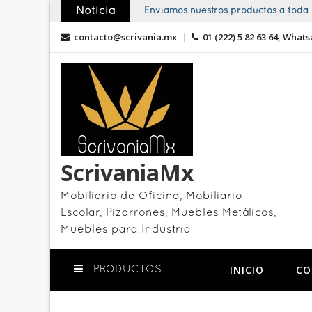
Skip
Noticia
Enviamos nuestros productos a toda l
to
contacto@scrivania.mx
01 (222) 5 82 63 64, Whats
content
ScrivaniaMx
Mobiliario de Oficina, Mobiliario
Escolar, Pizarrones, Muebles Metálicos,
Muebles para Industria
INICIO
CO
PRODUCTOS