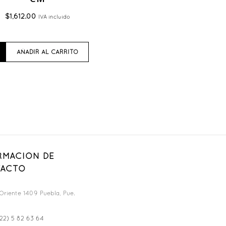
$
1,612.00
IVA incluido
AÑADIR AL CARRITO
RMACION DE
ACTO
Oriente 1409 Puebla, Pue.
22) 5 82 63 64