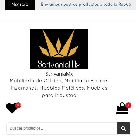
Skip
Noticia
Enviamos nuestros productos a toda la República
to
content
ScrivaniaMx
Mobiliario de Oficina, Mobiliario Escolar,
Pizarrones, Muebles Metálicos, Muebles
para Industria
( 0 )
0
Buscar por:
Buscar