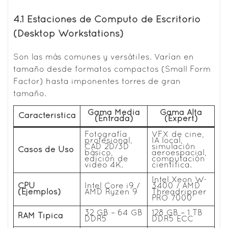
4.1 Estaciones de Cómputo de Escritorio
(Desktop Workstations)
Son las más comunes y versátiles. Varían en
tamaño desde formatos compactos (Small Form
Factor) hasta imponentes torres de gran
tamaño.
Gama Media
Gama Alta
Característica
(Entrada)
(Expert)
Fotografía
VFX de cine,
profesional,
IA local,
CAD 2D/3D
simulación
Casos de Uso
básico,
aeroespacial,
edición de
computación
video 4K.
científica.
Intel Xeon W-
CPU
Intel Core i9 /
3400 / AMD
(Ejemplos)
AMD Ryzen 9
Threadripper
PRO 7000
32 GB – 64 GB
128 GB – 1 TB
RAM Típica
DDR5
DDR5 ECC