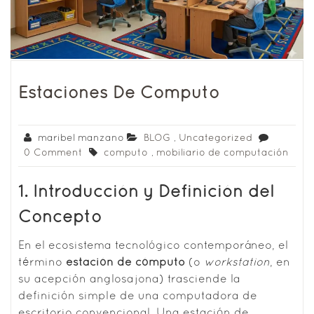
Estaciones De Computo
maribel manzano
BLOG
,
Uncategorized
0 Comment
computo
,
mobiliario de computación
1. Introducción y Definición del
Concepto
En el ecosistema tecnológico contemporáneo, el
término
estación de cómputo
(o
workstation
, en
su acepción anglosajona) trasciende la
definición simple de una computadora de
escritorio convencional. Una estación de