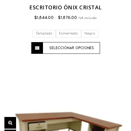
ESCRITORIO ÓNIX CRISTAL
Rango
$
1,844.00
-
$
1,876.00
IVA incluido
de
precios:
Templado
Esmerilado
Negro
desde
$1,844.00
Este
hasta
SELECCIONAR OPCIONES
producto
$1,876.00
tiene
múltiples
variantes.
Las
opciones
se
pueden
elegir
en
la
página