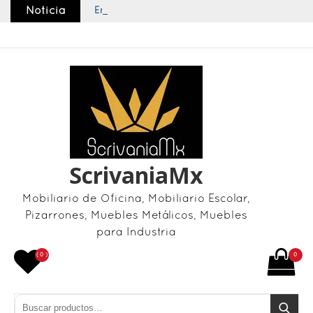
Skip
Noticia
Enviamos nuestros productos a toda la República
to
content
ScrivaniaMx
Mobiliario de Oficina, Mobiliario Escolar,
Pizarrones, Muebles Metálicos, Muebles
para Industria
( 0 )
0
Buscar por:
Buscar