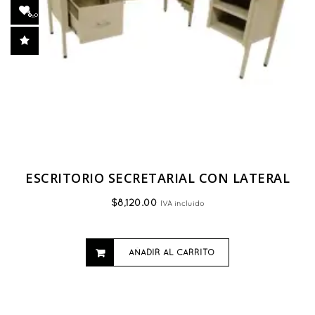
de
producto
ESCRITORIO SECRETARIAL CON LATERAL
$
8,120.00
IVA incluido
AÑADIR AL CARRITO