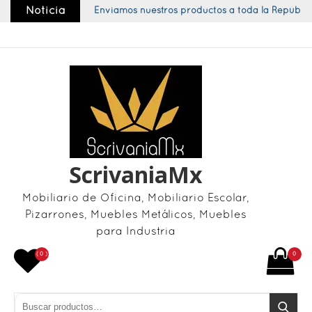
Skip
Noticia
Enviamos nuestros productos a toda la República
to
content
ScrivaniaMx
Mobiliario de Oficina, Mobiliario Escolar,
Pizarrones, Muebles Metálicos, Muebles
para Industria
( 0 )
0
Buscar por:
Buscar