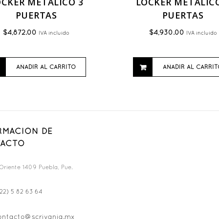
OCKER METALICO 3
LOCKER METALICO
PUERTAS
PUERTAS
$
4,872.00
$
4,930.00
IVA incluido
IVA incluido
AÑADIR AL CARRITO
AÑADIR AL CARRIT
RMACION DE
ACTO
Oriente 1409 Puebla, Pue.
22) 5 82 63 64
ontacto@scrivania.mx