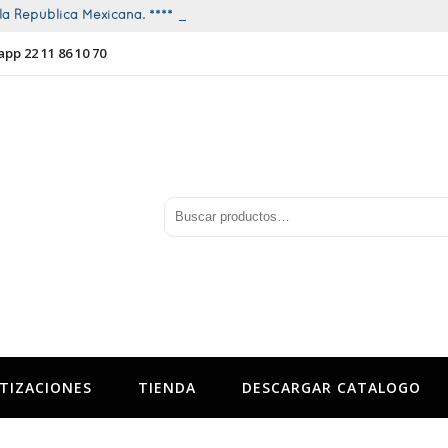
a República Mexicana. **** Promociones todo el año ****
app 22 11 86 10 70
TIZACIONES
TIENDA
DESCARGAR CATALOGO