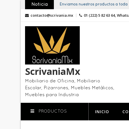
Skip
Noticia
Enviamos nuestros productos a toda l
to
contacto@scrivania.mx
01 (222) 5 82 63 64, Whats
content
ScrivaniaMx
Mobiliario de Oficina, Mobiliario
Escolar, Pizarrones, Muebles Metálicos,
Muebles para Industria
INICIO
CO
PRODUCTOS