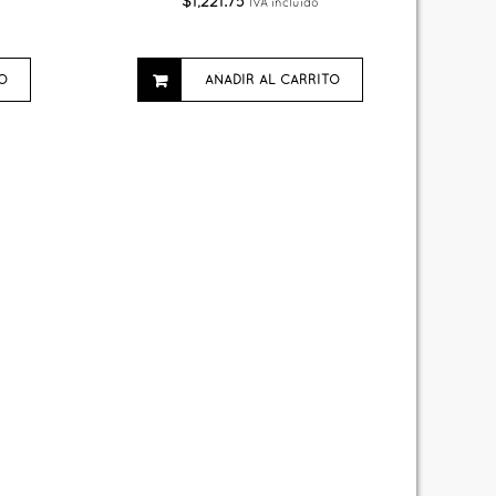
$
1,221.75
IVA incluido
O
AÑADIR AL CARRITO