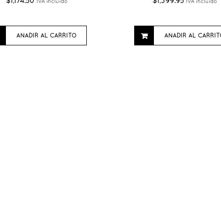
$
1,174.50
$
1,399.95
IVA incluido
IVA incluido
AÑADIR AL CARRITO
AÑADIR AL CARRIT