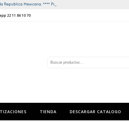
a República Mexicana. **** Promociones todo el año ****
app 22 11 86 10 70
TIZACIONES
TIENDA
DESCARGAR CATALOGO