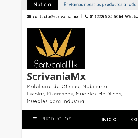
Skip
Noticia
Enviamos nuestros productos a toda l
to
contacto@scrivania.mx
01 (222) 5 82 63 64, Whats
content
ScrivaniaMx
Mobiliario de Oficina, Mobiliario
Escolar, Pizarrones, Muebles Metálicos,
Muebles para Industria
INICIO
CO
PRODUCTOS