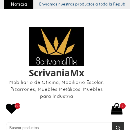
Skip
Noticia
Enviamos nuestros productos a toda la República
to
content
ScrivaniaMx
Mobiliario de Oficina, Mobiliario Escolar,
Pizarrones, Muebles Metálicos, Muebles
para Industria
( 0 )
0
Buscar por:
Buscar