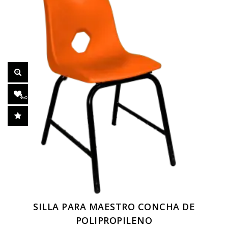
Las
opciones
se
pueden
elegir
en
la
página
de
producto
SILLA PARA MAESTRO CONCHA DE
POLIPROPILENO