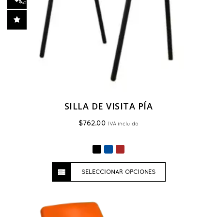
SILLA DE VISITA PÍA
$
762.00
IVA incluido
Este
SELECCIONAR OPCIONES
producto
tiene
múltiples
variantes.