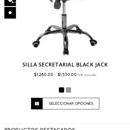
SILLA SECRETARIAL BLACK JACK
Rango
$
1,280.00
-
$
1,530.00
IVA incluido
de
precios:
desde
Este
$1,280.00
hasta
SELECCIONAR OPCIONES
producto
$1,530.00
tiene
múltiples
variantes.