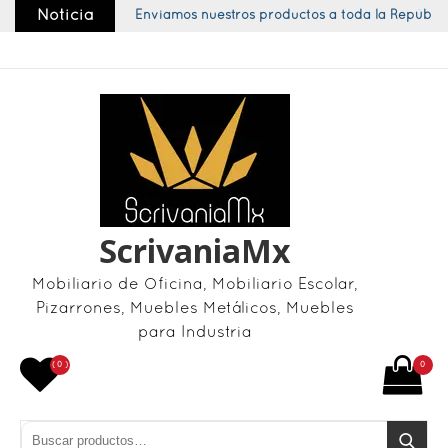
Skip
Noticia
Enviamos nuestros productos a toda la República
to
content
ScrivaniaMx
Mobiliario de Oficina, Mobiliario Escolar,
Pizarrones, Muebles Metálicos, Muebles
para Industria
( 0 )
0
Buscar por:
Buscar