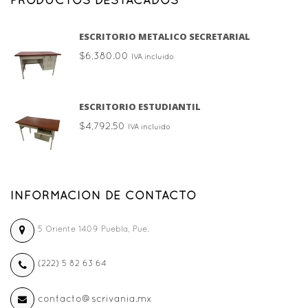
PRODUCTOS DESTACADOS
Las
opciones
ESCRITORIO METALICO SECRETARIAL
se
pueden
$
6,380.00
IVA incluido
elegir
en
la
ESCRITORIO ESTUDIANTIL
página
$
4,792.50
IVA incluido
de
producto
INFORMACION DE CONTACTO
5 Oriente 1409 Puebla, Pue.
(222) 5 82 63 64
contacto@scrivania.mx