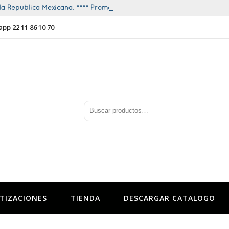
a República Mexicana. **** Promociones todo el año ****
app 22 11 86 10 70
TIZACIONES
TIENDA
DESCARGAR CATALOGO