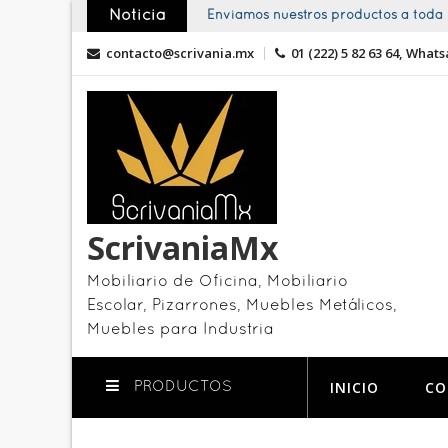
Skip
Noticia
Enviamos nuestros productos a toda l
to
contacto@scrivania.mx
01 (222) 5 82 63 64, Whats
content
ScrivaniaMx
Mobiliario de Oficina, Mobiliario
Escolar, Pizarrones, Muebles Metálicos,
Muebles para Industria
INICIO
CO
PRODUCTOS