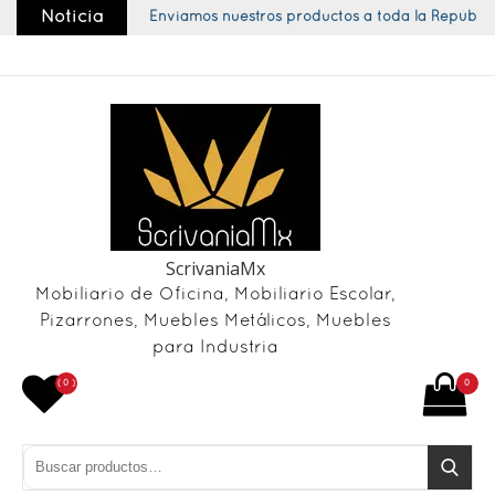
Skip
Noticia
Enviamos nuestros productos a toda la República
to
content
ScrivaniaMx
Mobiliario de Oficina, Mobiliario Escolar,
Pizarrones, Muebles Metálicos, Muebles
para Industria
( 0 )
0
Buscar por:
Buscar