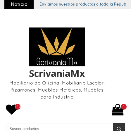
Skip
Noticia
Enviamos nuestros productos a toda la República
to
content
ScrivaniaMx
Mobiliario de Oficina, Mobiliario Escolar,
Pizarrones, Muebles Metálicos, Muebles
para Industria
( 0 )
0
Buscar por:
Buscar