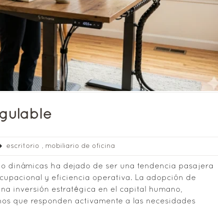
egulable
escritorio
,
mobiliario de oficina
jo dinámicas ha dejado de ser una tendencia pasajera
cupacional y eficiencia operativa. La adopción de
na inversión estratégica en el capital humano,
rnos que responden activamente a las necesidades