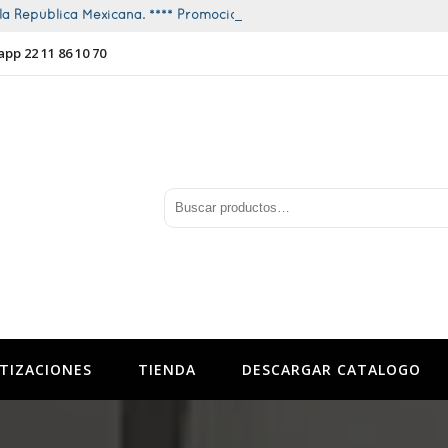
a República Mexicana. **** Promociones todo el año ****
app 22 11 86 10 70
TIZACIONES
TIENDA
DESCARGAR CATALOGO