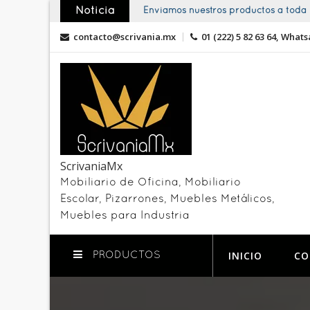
Skip
Noticia
Enviamos nuestros productos a toda l
to
contacto@scrivania.mx
01 (222) 5 82 63 64, Whats
content
ScrivaniaMx
Mobiliario de Oficina, Mobiliario
Escolar, Pizarrones, Muebles Metálicos,
Muebles para Industria
INICIO
CO
PRODUCTOS