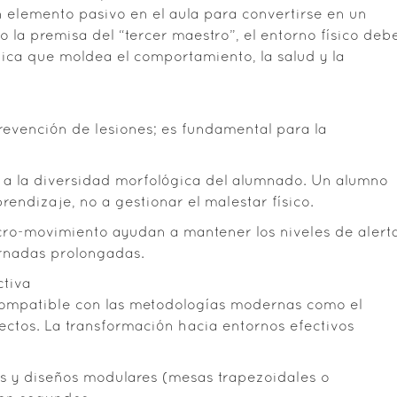
n elemento pasivo en el aula para convertirse en un
 la premisa del “tercer maestro”, el entorno físico deb
ca que moldea el comportamiento, la salud y la
prevención de lesiones; es fundamental para la
e a la diversidad morfológica del alumnado. Un alumno
endizaje, no a gestionar el malestar físico.
micro-movimiento ayudan a mantener los niveles de alert
jornadas prolongadas.
ctiva
incompatible con las metodologías modernas como el
ctos. La transformación hacia entornos efectivos
das y diseños modulares (mesas trapezoidales o