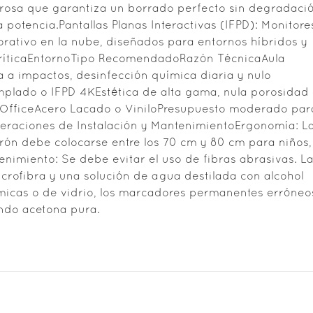
rosa que garantiza un borrado perfecto sin degradaci
 potencia.Pantallas Planas Interactivas (IFPD): Monitore
orativo en la nube, diseñados para entornos híbridos y
 CríticaEntornoTipo RecomendadoRazón TécnicaAula
 a impactos, desinfección química diaria y nulo
emplado o IFPD 4KEstética de alta gama, nula porosidad
e OfficeAcero Lacado o ViniloPresupuesto moderado par
ideraciones de Instalación y MantenimientoErgonomía: L
rrón debe colocarse entre los 70 cm y 80 cm para niños,
enimiento: Se debe evitar el uso de fibras abrasivas. L
crofibra y una solución de agua destilada con alcohol
ámicas o de vidrio, los marcadores permanentes erróneo
ndo acetona pura.