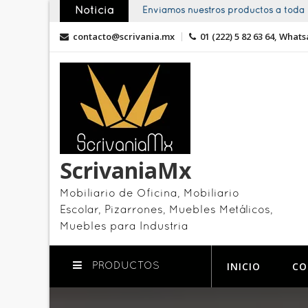
Skip
Noticia
Enviamos nuestros productos a toda l
to
contacto@scrivania.mx
01 (222) 5 82 63 64, Whats
content
ScrivaniaMx
Mobiliario de Oficina, Mobiliario
Escolar, Pizarrones, Muebles Metálicos,
Muebles para Industria
INICIO
CO
PRODUCTOS