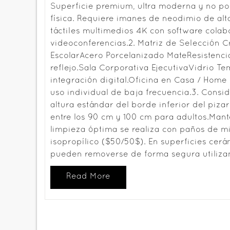
Superficie premium, ultra moderna y no po
física. Requiere imanes de neodimio de alta
táctiles multimedios 4K con software colab
videoconferencias.2. Matriz de Selección
EscolarAcero Porcelanizado MateResistencia
reflejo.Sala Corporativa EjecutivaVidrio T
integración digital.Oficina en Casa / Hom
uso individual de baja frecuencia.3. Cons
altura estándar del borde inferior del piza
entre los 90 cm y 100 cm para adultos.Mant
limpieza óptima se realiza con paños de mi
isopropílico ($50/50$). En superficies cer
pueden removerse de forma segura utiliza
Read More