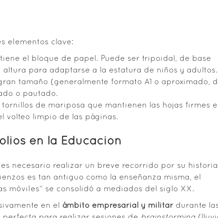
es elementos clave:
tiene el bloque de papel. Puede ser tripoidal, de base
n altura para adaptarse a la estatura de niños y adultos.
gran tamaño (generalmente formato A1 o aproximado, 
lado o pautado.
 tornillos de mariposa que mantienen las hojas firmes 
el volteo limpio de las páginas.
folios en la Educación
, es necesario realizar un breve recorrido por su historia
lienzos es tan antiguo como la enseñanza misma, el
 móviles” se consolidó a mediados del siglo XX.
asivamente en el
ámbito empresarial y militar
durante la
 perfecta para realizar sesiones de
brainstorming
(lluv