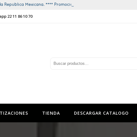
a República Mexicana. **** Promociones todo el año ****
app 22 11 86 10 70
TIZACIONES
TIENDA
DESCARGAR CATALOGO