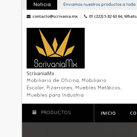
Skip
Noticia
Enviamos nuestros productos a toda l
to
contacto@scrivania.mx
01 (222) 5 82 63 64, Whats
content
ScrivaniaMx
Mobiliario de Oficina, Mobiliario
Escolar, Pizarrones, Muebles Metálicos,
Muebles para Industria
INICIO
CO
PRODUCTOS