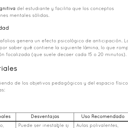
gnitiva
del estudiante y facilita que los conceptos
nes mentales sólidas.
idad
tafolios genera un efecto psicológico de anticipación. L
por saber qué contiene la siguiente lámina, lo que rom
ión focalizada (que suele decaer cada 15 o 20 minutos).
riales
iendo de los objetivos pedagógicos y del espacio físico
as:
pales
Desventajas
Uso Recomendado
o,
Puede ser inestable si
Aulas polivalentes,