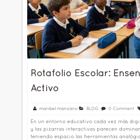
Rotafolio Escolar: Ense
Activo
maribel manzano
BLOG
0 Comment
En un entorno educativo cada vez más digital
y las pizarras interactivas parecen domina
teniendo espacio las herramientas analógica