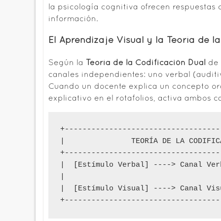
la psicología cognitiva ofrecen respuesta
información.
El Aprendizaje Visual y la Teoría de l
Según la
Teoría de la Codificación Dual
de 
canales independientes: uno verbal (auditiv
Cuando un docente explica un concepto or
explicativo en el rotafolios, activa ambos 
+-----------------------------------
|               TEORÍA DE LA CODIFIC
+-----------------------------------
|  [Estímulo Verbal] ----> Canal Ver
|                                   
|  [Estímulo Visual] ----> Canal Vis