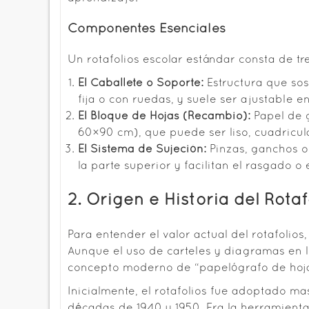
Componentes Esenciales
Un rotafolios escolar estándar consta de tr
El Caballete o Soporte:
Estructura que sos
fija o con ruedas, y suele ser ajustable e
El Bloque de Hojas (Recambio):
Papel de 
60×90 cm), que puede ser liso, cuadricu
El Sistema de Sujeción:
Pinzas, ganchos o
la parte superior y facilitan el rasgado o 
2. Origen e Historia del Rota
Para entender el valor actual del rotafolios
Aunque el uso de carteles y diagramas en 
concepto moderno de “papelógrafo de hojas
Inicialmente, el rotafolios fue adoptado m
décadas de 1940 y 1950. Era la herramienta