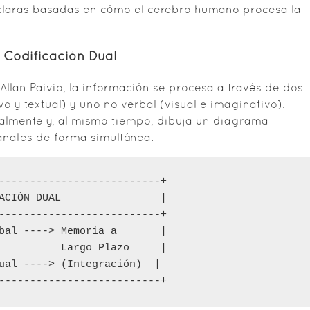
s claras basadas en cómo el cerebro humano procesa la
a Codificación Dual
Allan Paivio, la información se procesa a través de dos
o y textual) y uno no verbal (visual e imaginativo).
almente y, al mismo tiempo, dibuja un diagrama
canales de forma simultánea.
--------------------------+

ACIÓN DUAL                |

--------------------------+

bal ----> Memoria a       |

          Largo Plazo     |

ual ----> (Integración)  |
