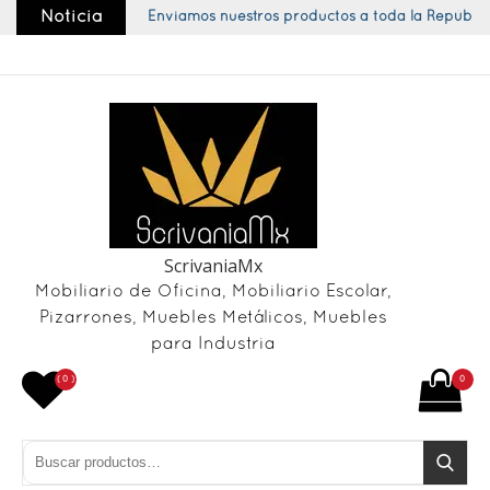
Skip
Noticia
Enviamos nuestros productos a toda la República
to
content
ScrivaniaMx
Mobiliario de Oficina, Mobiliario Escolar,
Pizarrones, Muebles Metálicos, Muebles
para Industria
( 0 )
0
Buscar por:
Buscar