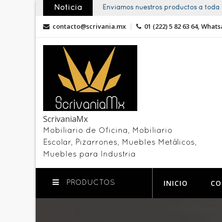
Skip
Noticia
Enviamos nuestros productos a toda l
to
contacto@scrivania.mx
01 (222) 5 82 63 64, Whats
content
ScrivaniaMx
Mobiliario de Oficina, Mobiliario
Escolar, Pizarrones, Muebles Metálicos,
Muebles para Industria
INICIO
CO
PRODUCTOS