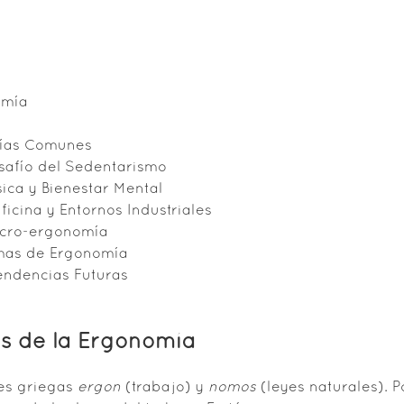
omía
gías Comunes
esafío del Sedentarismo
sica y Bienestar Mental
icina y Entornos Industriales
Macro-ergonomía
amas de Ergonomía
endencias Futuras
os de la Ergonomía
ces griegas
ergon
(trabajo) y
nomos
(leyes naturales). P