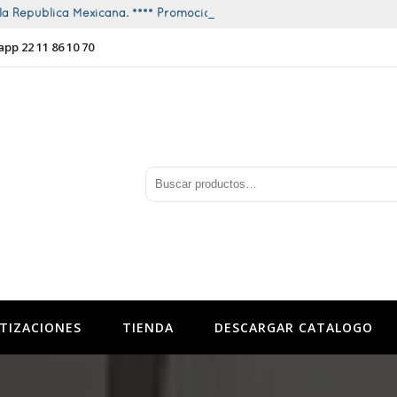
a República Mexicana. **** Promociones todo el año ****
app 22 11 86 10 70
TIZACIONES
TIENDA
DESCARGAR CATALOGO