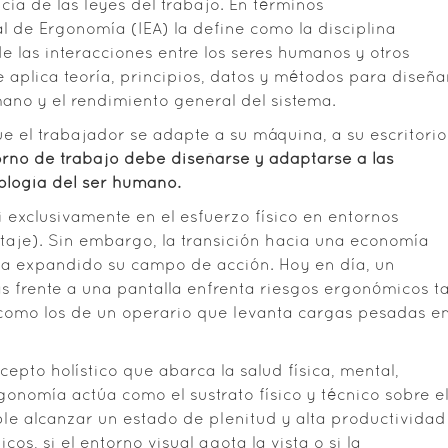
ncia de las leyes del trabajo. En términos
al de Ergonomía (IEA)
la define como la disciplina
e las interacciones entre los seres humanos y otros
 aplica teoría, principios, datos y métodos para diseña
mano y el rendimiento general del sistema.
ue el trabajador se adapte a su máquina, a su escritorio
orno de trabajo debe diseñarse y adaptarse a las
ología del ser humano.
i exclusivamente en el esfuerzo físico en entornos
ntaje). Sin embargo, la transición hacia una economía
 ha expandido su campo de acción. Hoy en día, un
s frente a una pantalla enfrenta riesgos ergonómicos t
como los de un operario que levanta cargas pesadas e
ncepto holístico que abarca la salud física, mental,
gonomía actúa como el sustrato físico y técnico sobre e
ble alcanzar un estado de plenitud y alta productividad
cos, si el entorno visual agota la vista o si la