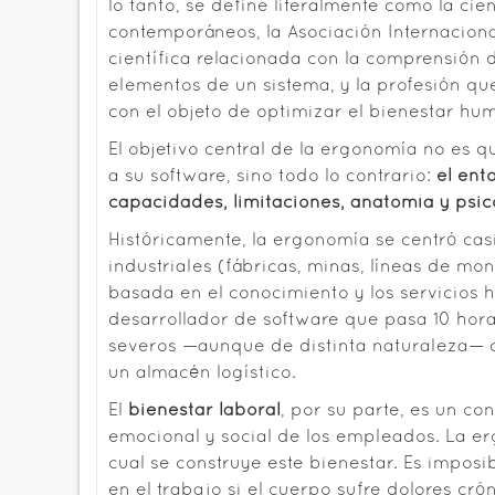
lo tanto, se define literalmente como la cie
contemporáneos, la
Asociación Internacion
científica relacionada con la comprensión d
elementos de un sistema, y la profesión que
con el objeto de optimizar el bienestar hu
El objetivo central de la ergonomía no es q
a su software, sino todo lo contrario:
el ent
capacidades, limitaciones, anatomía y psic
Históricamente, la ergonomía se centró cas
industriales (fábricas, minas, líneas de mo
basada en el conocimiento y los servicios
desarrollador de software que pasa 10 hora
severos —aunque de distinta naturaleza— 
un almacén logístico.
El
bienestar laboral
, por su parte, es un co
emocional y social de los empleados. La er
cual se construye este bienestar. Es imposi
en el trabajo si el cuerpo sufre dolores cróni