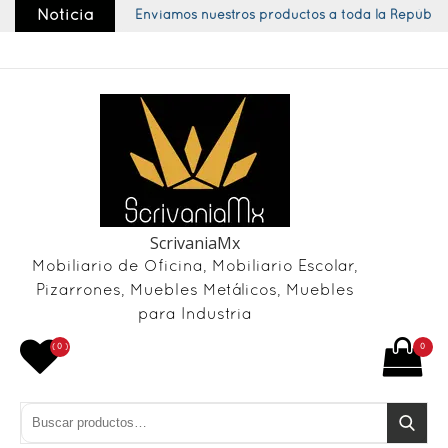
Skip
Noticia
Enviamos nuestros productos a toda la República
to
content
ScrivaniaMx
Mobiliario de Oficina, Mobiliario Escolar,
Pizarrones, Muebles Metálicos, Muebles
para Industria
( 0 )
0
Buscar por:
Buscar