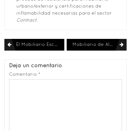
urbano/exterior y certificaciones de
inflamabilidad necesarias para el sector
Contract
.
Navegación
El Mobiliario Escolar como Pilar del Bienestar Físico y el Rendimiento Académico
Mobiliario de Almacenamiento: Libreros
de
entradas
Deja un comentario
Comentario
*