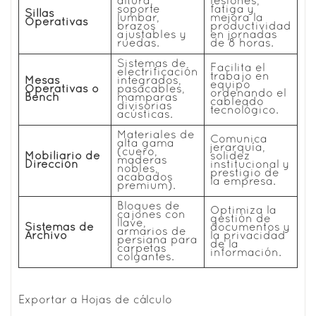
altura,
lesiones,
soporte
fatiga y
Sillas
lumbar,
mejora la
Operativas
brazos
productividad
ajustables y
en jornadas
ruedas.
de 8 horas.
Sistemas de
Facilita el
electrificación
trabajo en
Mesas
integrados,
equipo
Operativas o
pasacables,
ordenando el
Bench
mamparas
cableado
divisorias
tecnológico.
acústicas.
Materiales de
Comunica
alta gama
jerarquía,
(cuero,
Mobiliario de
solidez
maderas
Dirección
institucional y
nobles,
prestigio de
acabados
la empresa.
premium).
Bloques de
Optimiza la
cajones con
gestión de
llave,
Sistemas de
documentos y
armarios de
Archivo
la privacidad
persiana para
de la
carpetas
información.
colgantes.
Exportar a Hojas de cálculo